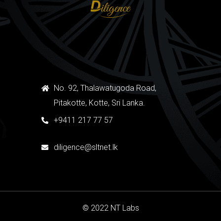
No. 92, Thalawatugoda Road,
Pitakotte, Kotte, Sri Lanka.
+9411 217 77 57
diligence@sltnet.lk
© 2022 NT Labs