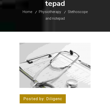
tepad
Home
Physiotherapy
Stethoscope
and notepad
Posted by:
Diligenc