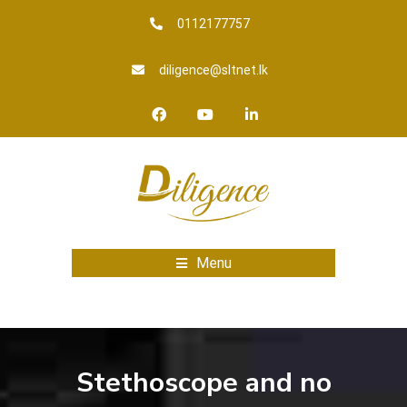
0112177757
diligence@sltnet.lk
Menu
Stethoscope and no